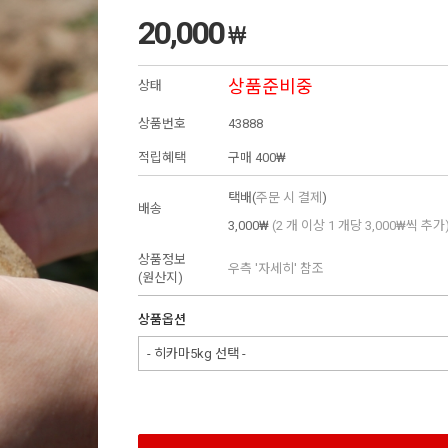
20,000
₩
상품준비중
상태
상품번호
43888
적립혜택
구매
400₩
택배(
주문 시 결제
)
배송
3,000₩
(2 개 이상 1 개당 3,000₩씩 추가
상품정보
우측 '자세히' 참조
(원산지)
상품옵션
- 히카마5kg 선택 -