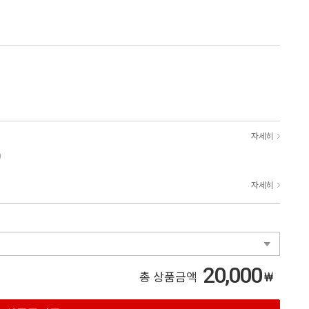
자세히
)
자세히
20,000
₩
총 상품금액