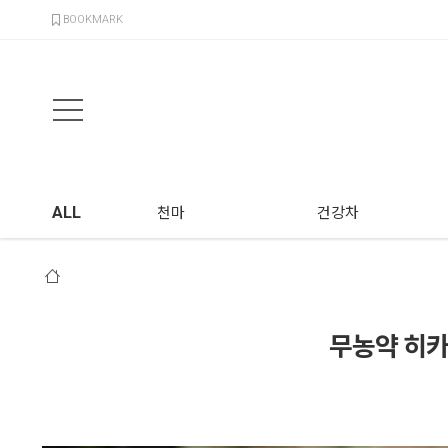
검색
BOOKMARK
ALL
천마
건강차
무농약 히카