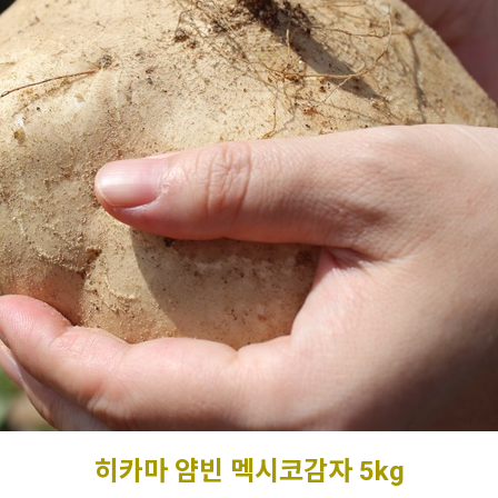
히카마 얌빈 멕시코감자 5kg