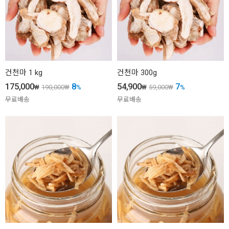
건천마 1 kg
건천마 300g
175,000
8
54,900
7
₩
190,000
₩
%
₩
59,000
₩
%
무료배송
무료배송