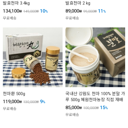
발효천마 3.4kg
발효천마 2 kg
134,100
10
89,000
11
₩
149,000
₩
%
₩
99,000
₩
%
무료배송
무료배송
천마환 500g
국내산 강원도 천마 100% 분말 가
루 500g 혜원천마농장 직접 재배
119,000
9
₩
130,000
₩
%
85,000
15
₩
100,000
₩
%
무료배송
무료배송