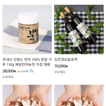
국내산 강원도 천마 100% 분말 가
십전대보발효액
루 150g 혜원천마농장 직접 재배
70,000
₩
28,000
7
₩
30,000
₩
%
무료배송
무료배송